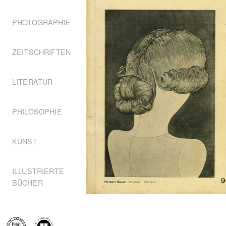
PHOTOGRAPHIE
ZEITSCHRIFTEN
LITERATUR
PHILOSOPHIE
KUNST
ILLUSTRIERTE
BÜCHER